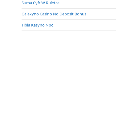
Suma Cyfr W Ruletce
Galaxyno Casino No Deposit Bonus
Tibia Kasyno Npc