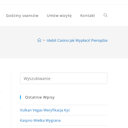
Toggle
Godziny seansów
Umów wizytę
Kontakt
website
>
Idebit Casino Jak Wypłacić Pieniądze
search
Press
Escape
to
Ostatnie Wpisy
close
the
Vulkan Vegas Weryfikacja Kyc
search
panel.
Kasyno Wielka Wygrana