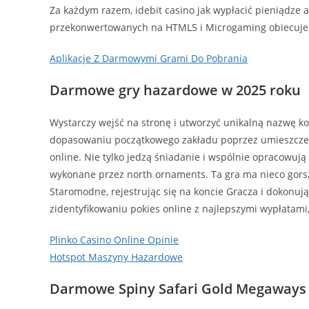
Za każdym razem, idebit casino jak wypłacić pieniądze 
przekonwertowanych na HTML5 i Microgaming obiecuje, ab
Aplikacje Z Darmowymi Grami Do Pobrania
Darmowe gry hazardowe w 2025 roku
Wystarczy wejść na stronę i utworzyć unikalną nazwę kon
dopasowaniu początkowego zakładu poprzez umieszczeni
online. Nie tylko jedzą śniadanie i wspólnie opracowują s
wykonane przez north ornaments. Ta gra ma nieco gorsze 
Staromodne, rejestrując się na koncie Gracza i dokonują
zidentyfikowaniu pokies online z najlepszymi wypłatami,
Plinko Casino Online Opinie
Hotspot Maszyny Hazardowe
Darmowe Spiny Safari Gold Megaways