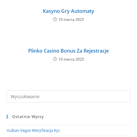
Kasyno Gry Automaty
10 marca 2025
Plinko Casino Bonus Za Rejestracje
10 marca 2025
Pre
Es
to
Ostatnie Wpisy
clo
the
Vulkan Vegas Weryfikacja Kyc
sea